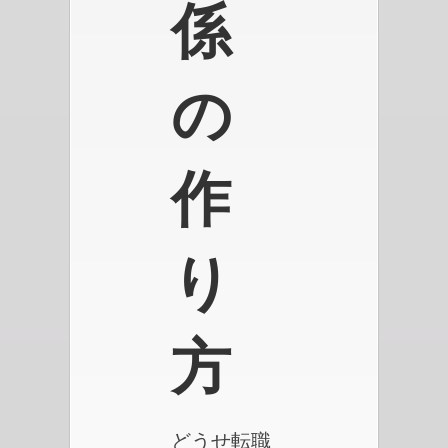
係
の
作
り
方
どうせ転職