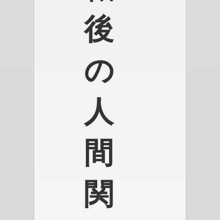
後
の
人
間
関