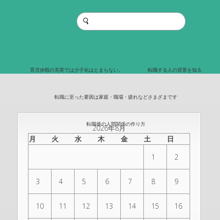
育児休暇の充実では少子化はとまらない。
転職する人の背景を知る
転職に至った要因は家庭・職場・疲れなどさまざまです
転職後の人間関係の作り方
2026年8月
月
火
水
木
金
土
日
1
2
3
4
5
6
7
8
9
10
11
12
13
14
15
16